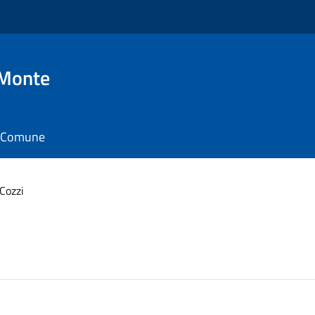
 Monte
il Comune
 Cozzi