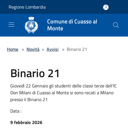
Salta al contenuto principale
Regione Lombardia
Comune di Cuasso al
Monte
Home
>
Novità
>
Avvisi
>
Binario 21
Binario 21
Giovedì 22 Gennaio gli studenti delle classi terze dell'IC
Don Milani di Cuasso al Monte si sono recati a Milano
presso il Binario 21
Data :
9 febbraio 2026