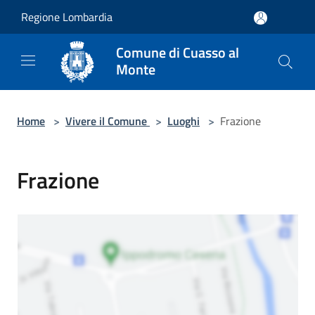
Salta al contenuto principale
Regione Lombardia
Comune di Cuasso al
Monte
Home
>
Vivere il Comune
>
Luoghi
>
Frazione
Frazione