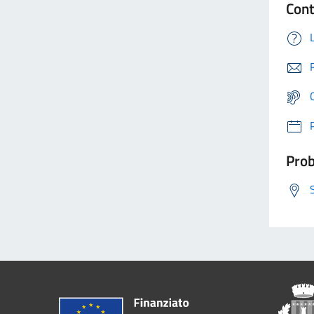
Cont
Prob