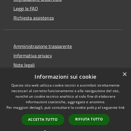
Leggi le FAQ
Richiesta assistenza
Amministrazione trasparente
Informativa privacy
Note legali
×
Dichiarazione di accessibilità
Informazioni sui cookie
Questo sito web utilizza cookie tecnici e assimilati strettamente
necessari al corretto funzionamento e alla navigazione del sito,
nonché un cookie tecnico analitico al solo fine di elaborare
informazioni statistiche, aggregate e anonime.
RSS
Copyright © 2026 • Comune di
Per maggiori dettagli, può consultare la cookie policy al seguente
link
Accessibilità
Cuasso al Monte • Powered by
Privacy
Municipium
Accesso
•
RIFIUTA TUTTO
ACCETTA TUTTO
Cookie
redazione