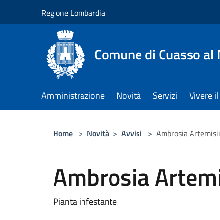
Salta al contenuto principale
Regione Lombardia
Comune di Cuasso al
Amministrazione
Novità
Servizi
Vivere 
Home
>
Novità
>
Avvisi
>
Ambrosia Artemisii
Ambrosia Artemis
Pianta infestante