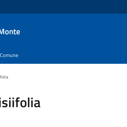
 Monte
il Comune
folia
iifolia